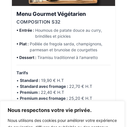
Menu Gourmet Végétarien
COMPOSITION S32
• Entrée :
Houmous de patate douce au curry,
brindilles et pickles
• Plat :
Poêlée de fregola sarda, champignons,
parmesan et brunoise de courgettes
• Dessert :
Tiramisu traditionnel à l'amaretto
Tarifs
•
Standard :
19,90 € H.T
•
Standard avec fromage :
22,70 € H.T
•
Premium :
22,40 € H.T
•
Premium avec fromage :
25,20 € H.T
Nous respectons votre vie privée.
En savoir plus
Nous utilisons des cookies pour améliorer votre expérience