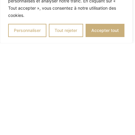
personnalisés et analyser notre trafic. En cliquant sur «
de la restauration est à l’écoute de toutes vos envies
Tout accepter », vous consentez à notre utilisation des
pour une prestation traiteur créative et faire de votre
cookies.
événement un moment unique.
Personnaliser
Tout rejeter
Accepter tout