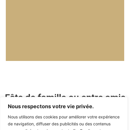
Fête de famille ou entre amis
Nous respectons votre vie privée.
FÊTE DE FAMILLE OU ENTRE AMIS​
Nous utilisons des cookies pour améliorer votre expérience
de navigation, diffuser des publicités ou des contenus
Notre équipe de professionnels de l’événementiel et